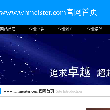
www.whmeister.com官网首页
网站首页
企业查询
企业推广
企业招聘
www.whmeister.com官网首页
Site Introduction