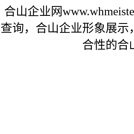
合山企业网www.whmeis
查询，合山企业形象展示
合性的合