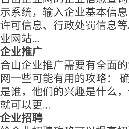
示系统，输入企业基本信息
许可信息、行政处罚信息等
业网站...
企业推广
合山企业推广需要有全面的
网一些可能有用的攻略： 
是谁，他们的兴趣是什么，
就可以更...
企业招聘