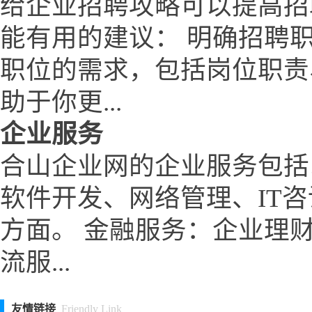
给企业招聘攻略可以提高招
能有用的建议： 明确招聘
职位的需求，包括岗位职责
助于你更...
企业服务
合山企业网的企业服务包括
软件开发、网络管理、IT
方面。 金融服务：企业理
流服...
友情链接
Friendly Link